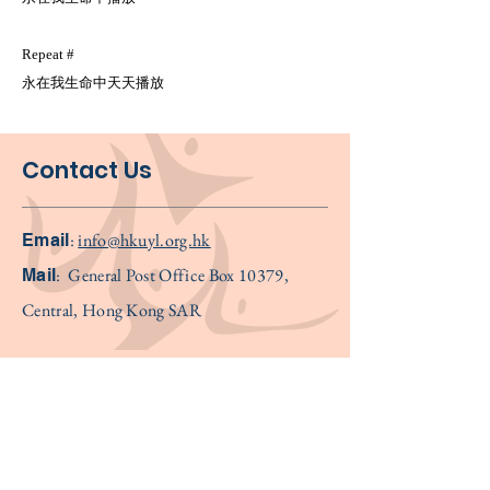
Repeat #
永在我生命中天天播放
Contact Us
:
info@hkuyl.org.hk
Email
:
General Post Office Box 10379,
Mail
Central, Hong Kong SAR
Newsletter