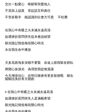
交出一點愛心 唯願幫與愛他人
不屈加上認真 背起諾言和責任
不管多艱辛 能認識到社會方可貴 不枉費
在我心中有暖之火未滅永遠高漲
如遇挫折莫問得失從未會說絕望
願光陰記憶低每段開心時光
永在我生命中播放
天多高跟海多深都不要緊 命途上跟我摰友耕耘
將開心抹淚光 為理想我從無退讓
今天增添信心 在明日雖會有更多新挑戰 都去
闖闖信美好有天開創
# 在我心中有暖之火未滅永遠高漲
如遇挫折莫問得失人是滿載希望
願光陰記憶低每段開心時光
永在我生命中播放